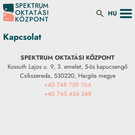
Select your la
search
Kapcsolat
SPEKTRUM OKTATÁSI KÖZPONT
Kossuth Lajos u. 9, 3. emelet, 5-ös kapucsengő
Csíkszereda, 530220, Hargita megye
+40 748 759 764
+40 745 454 548